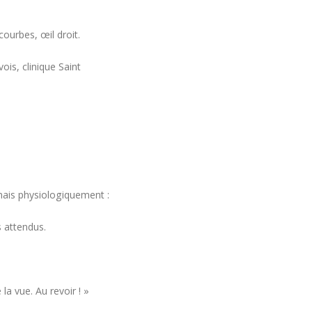
courbes, œil droit.
is, clinique Saint
ais physiologiquement :
s attendus.
a vue. Au revoir ! »