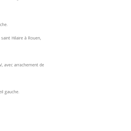
ation MYopiA
ompagner la recherche, les patients et l'association. Association reconnue d'interêt général, votre d
uche.
 saint Hilaire à Rouen,
IV, avec arrachement de
œil gauche.