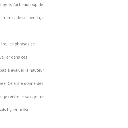
tigue, j’ai beaucoup de
ent remicade suspendu, et
lire, les phrases se
ailler dans ces
 pas à évaluer la hauteur
urnée. Cela me donne des
 je rentre le soir, je me
uis hyper active.