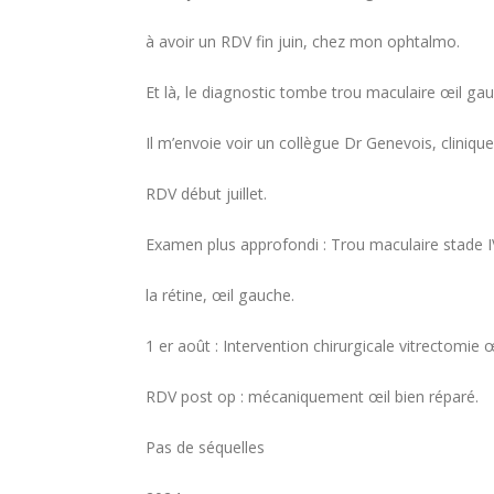
à avoir un RDV fin juin, chez mon ophtalmo.
Demande d'adhésion à l'associ
Faites un don
Aidez MYopiA pour acc
Et là, le diagnostic tombe trou maculaire œil ga
Il m’envoie voir un collègue Dr Genevois, clinique
RDV début juillet.
Examen plus approfondi : Trou maculaire stade 
la rétine, œil gauche.
1 er août : Intervention chirurgicale vitrectomie 
RDV post op : mécaniquement œil bien réparé.
Pas de séquelles