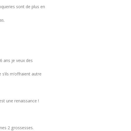
queries sont de plus en
as.
6 ans je veux des
s’ils m’offraient autre
’est une renaissance !
mes 2 grossesses.