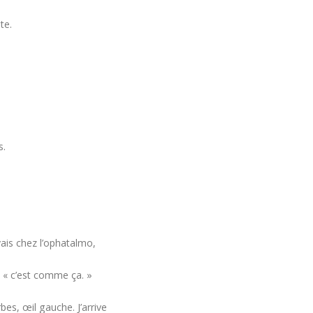
te.
s.
ais chez l’ophatalmo,
: « c’est comme ça. »
bes, œil gauche. J’arrive