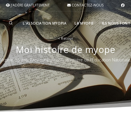
J'ADÈRE GRATUITEMENT
CONTACTEZ-NOUS
L'ASSOCIATION MYOPIA
LA MYOPIE
ILS NOUS FONT
<
Retour
Moi histoire de myope
Virginie, 55 ans, Pacy-sur-Eure (27), infirmière de l'Éducation Nationale.