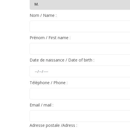
Nom / Name :
Prénom / First name :
Date de naissance / Date of birth :
Téléphone / Phone :
Demande d'adhésion à l'associ
Faites un don
Aidez MYopiA pour acc
Email / mail :
Adresse postale /Adress :