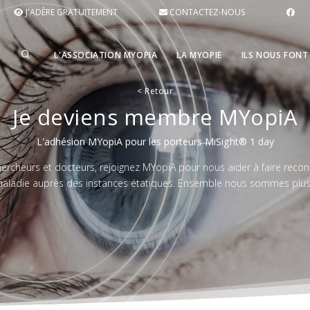
J'ADÈRE GRATUITEMENT
CONTACTEZ-NOUS
L'ASSOCIATION MYOPIA
LA MYOPIE
ILS NOUS FONT
<
Retour
Je deviens membre MYopiA
L'adhésion MYopiA pour les porteurs MiSight® 1 day
chercheurs et docteurs, rejoignez MYopiA pour nous aider à faire rec
aladie auprès des instances étatiques. Ensemble nous sommes plus 