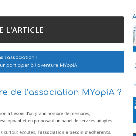
A
E L'ARTICLE
ns l'association !
r participer à l'aventure MYopiA.
e de l’association MYopiA ?
iation a besoin d'un grand nombre de membres,
éveloppant et en proposant un panel de services adaptés.
is surtout écoutés,
l’association a besoin d’adhérents.