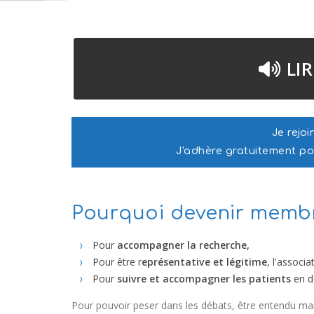
LIR
Je rejoi
J'adhère gratuitement pou
Pourquoi devenir membr
Pour
accompagner la recherche,
Pour être r
eprésentative et légitime
, l'assoc
Pour
suivre et accompagner les patients
en d
Pour pouvoir peser dans les débats, être entendu ma