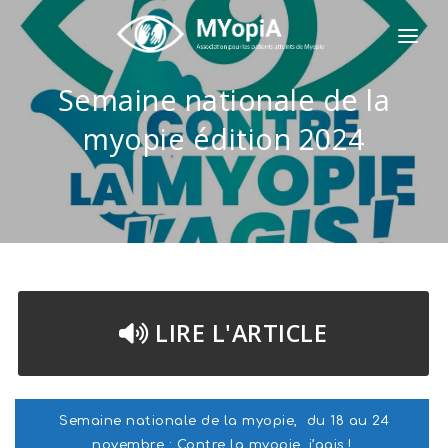
L'ASSOCIATION MYOPIA
Semaine nationale de la
LA MYOPIE
myopie édition 2024
ILS NOUS FONT CONFIANCE
NOS SERVICES
INSTITUT FRANÇAIS DE MYOPIE
NOTRE ACTUALITÉ
LIRE L'ARTICLE
CONTACTEZ-NOUS
JE DONNE / J'AIDE
Semaine nationale de la myopie, du 18 au 24
novembre : Contre la myopie, j’agis !